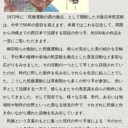
1972年に「民藝運動の西の拠点」として開館した大阪日本民芸館
は、今年で50年の節目を迎えます。本展ではこれを記念して、関西
から沖縄までの西日本で活躍する現役の作り手、約100名の作品を
一堂にご覧いただきます。
柳宗悦らが創始した民藝運動は、彼らが見出した美の紹介を主軸
に、手仕事の復権や各地の民芸館を拠点とした普及活動など多彩な
広がりをみせました。その活動の一つとして早くから目指されてい
たのが、時代に即した新作を生み出しそれらを生活に結ぶことでし
た。こうした民藝運動には草創期から多くの作り手が参加し、担い
手として活躍する一方で、彼らもまたその美意識を自らの制作に生
かしてきました。そして現在でも、様々な立場、世代、あるいは地
域性や制作の分野といった異なる状況の中で、それぞれに民藝と向
き合いながら優れた品物を生み出しています。
民藝という言葉のもとに集った現代の作り手達による「今のかた