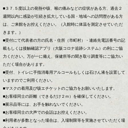
■３７.５度以上の発熱や咳、喉の痛みなどの症状がある方、過去２
週間以内に感染が引続き拡大している国・地域への訪問歴がある方
は、ご来館をお控えください。（入館時に体温を測定させていただ
きます。）
■受付にて代表者の方の氏名・住所（市町村）・連絡先電話番号の記
載もしくは接触確認アプリ（大阪コロナ追跡システム）の利にご協
力ください。万が一に備え、保健所等の聞き取り調査等にご協力い
ただく場合があります。
■受付、トイレに手指消毒用アルコールもしくは石けん液を設置して
いますのでご利用ください。
■マスクの着用及び咳エチケットのご協力をお願いいたします。
■お客様同士の距離（できるだけ２ｍ）を確保してください。
■展示品等には、お手を触れないでください。
■お客様同士の大声での会話はお控えください。
■利用者が多数となった場合は、入場制限等を実施させていただく場