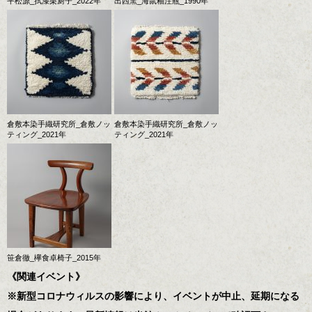
平松源_拭漆栗厨子_2022年
出西窯_海鼠釉注瓶_1990年
倉敷本染手織研究所_倉敷ノッ
倉敷本染手織研究所_倉敷ノッ
ティング_2021年
ティング_2021年
笹倉徹_欅食卓椅子_2015年
《関連イベント》
※新型コロナウィルスの影響により、イベントが中止、延期になる