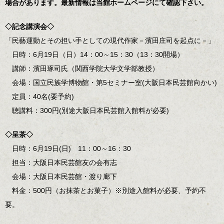
場合があります。最新情報は当館ホームページにて確認下さい。
◇記念講演会◇
「民藝運動とその担い手としての現代作家－濱田庄司を起点に－」
日時：6月19日（日）14：00～15：30（13：30開場）
講師：濱田琢司氏（関西学院大学文学部教授）
会場：国立民族学博物館・第5セミナー室(大阪日本民芸館向かい)
定員：40名(要予約)
聴講料：300円(別途大阪日本民芸館入館料が必要)
◇呈茶◇
日時：6月19日(日) 11：00～16：30
担当：大阪日本民芸館友の会有志
会場：大阪日本民芸館・渡り廊下
料金：500円（お抹茶とお菓子）※別途入館料が必要、予約不
要。