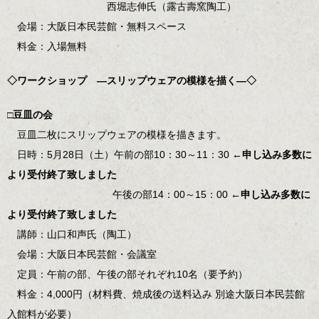
西堀志伸氏（露古壽窯陶工）
会場：大阪日本民芸館・無料スペース
料金：入場無料
◇ワークショップ ―スリップウェアの模様を描く―◇
□豆皿の会
豆皿二枚にスリップウェアの模様を描きます。
日時：5月28日（土）午前の部10：30～11：30
←申し込み多数に
より受付終了致しました
午後の部14：00～15：00
←申し込み多数に
より受付終了致しました
講師：山口和声氏（陶工）
会場：大阪日本民芸館・会議室
定員：午前の部、午後の部それぞれ10名（要予約）
料金：4,000円（材料費、焼成後の送料込み 別途大阪日本民芸館
入館料が必要）