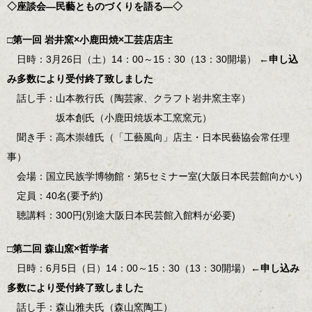
◇座談会―民藝とものづくりを語る―◇
□第一回 岩井窯×小鹿田焼×工芸店店主
日時：3月26日（土）14：00～15：30（13：30開場）
←申し込
み多数により受付終了致しました
話し手：山本教行氏（陶芸家、クラフト岩井窯主宰）
坂本創氏（小鹿田焼坂本工窯窯元）
聞き手：高木崇雄氏（「工藝風向」店主・日本民藝協会常任理
事）
会場：国立民族学博物館・第5セミナー室(大阪日本民芸館向かい)
定員：40名(要予約)
聴講料：300円(別途大阪日本民芸館入館料が必要)
□第二回 森山窯×哲学者
日時：6月5日（日）14：00～15：30（13：30開場）
←申し込み
多数により受付終了致しました
話し手：森山雅夫氏（森山窯陶工）