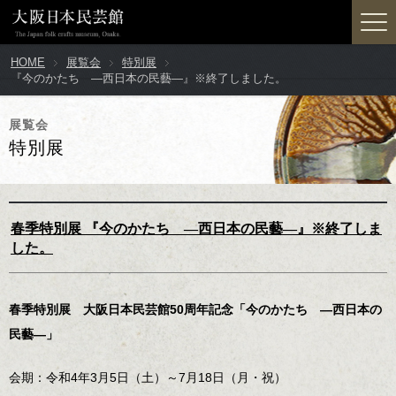
HOME
展覧会
特別展
『今のかたち ―西日本の民藝―』※終了しました。
展覧会
特別展
春季特別展 『今のかたち ―西日本の民藝―』※終了しま
した。
春季特別展 大阪日本民芸館50周年記念「今のかたち ―西日本の
民藝―」
会期：令和4年3月5日（土）～7月18日（月・祝）