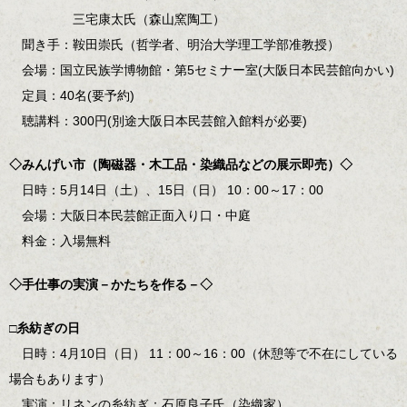
三宅康太氏（森山窯陶工）
聞き手：鞍田崇氏（哲学者、明治大学理工学部准教授）
会場：国立民族学博物館・第5セミナー室(大阪日本民芸館向かい)
定員：40名(要予約)
聴講料：300円(別途大阪日本民芸館入館料が必要)
◇みんげい市（陶磁器・木工品・染織品などの展示即売）◇
日時：5月14日（土）、15日（日） 10：00～17：00
会場：大阪日本民芸館正面入り口・中庭
料金：入場無料
◇手仕事の実演－かたちを作る－◇
□糸紡ぎの日
日時：4月10日（日） 11：00～16：00（休憩等で不在にしている
場合もあります）
実演：リネンの糸紡ぎ：石原良子氏（染織家）