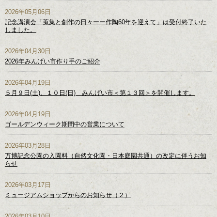
2026年05月06日
記念講演会「蒐集と創作の日々ーー作陶60年を迎えて」は受付終了いた
しました。
2026年04月30日
2026年みんげい市作り手のご紹介
2026年04月19日
５月９日(土)、１０日(日) みんげい市＜第１３回＞を開催します。
2026年04月19日
ゴールデンウィーク期間中の営業について
2026年03月28日
万博記念公園の入園料（自然文化園・日本庭園共通）の改定に伴うお知
らせ
2026年03月17日
ミュージアムショップからのお知らせ（２）
2026年03月10日