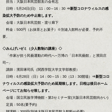
担当：大阪日本民芸館友の会有志
日時：5月24日(日) 11：00～16：30
⇒新型コロナウィルスの感
染拡大予防のため中止致します。
会場：大阪日本民芸館・渡り廊下
料金：500円（お抹茶とお菓子）※別途入館料が必要、予約不
要。
◇みんげいゼミ（少人数制の講座）◇
「作家が担う民藝運動の時代へ─万博の「日本民藝館」と濱田庄
司─」
講師：濱田琢司氏（関西学院大学文学部教授）
日時：6月28日（日）14：00～15：30（13：30開場）
⇒新型コロ
ナウィルスの感染拡大予防のため延期致します。日程は後日ホーム
ページにてお知らせ致します。
会場：国立民族学博物館・第3セミナー室(大阪日本民芸館向かい)
定員：50名(要予約)
聴講料：300円(別途大阪日本民芸館入館料が必要)