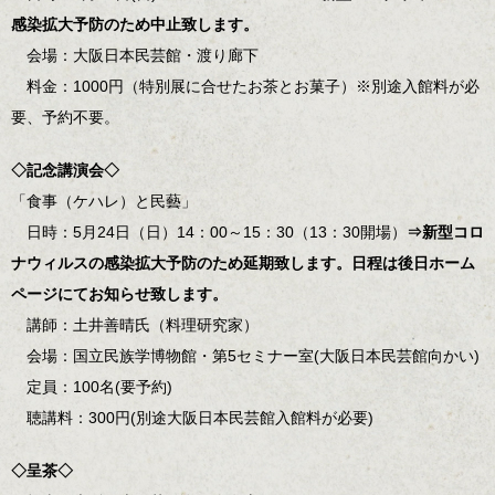
感染拡大予防のため中止致します。
会場：大阪日本民芸館・渡り廊下
料金：1000円（特別展に合せたお茶とお菓子）※別途入館料が必
要、予約不要。
◇記念講演会◇
「食事（ケハレ）と民藝」
日時：5月24日（日）14：00～15：30（13：30開場）
⇒新型コロ
ナウィルスの感染拡大予防のため延期致します。日程は後日ホーム
ページにてお知らせ致します。
講師：土井善晴氏（料理研究家）
会場：国立民族学博物館・第5セミナー室(大阪日本民芸館向かい)
定員：100名(要予約)
聴講料：300円(別途大阪日本民芸館入館料が必要)
◇呈茶◇