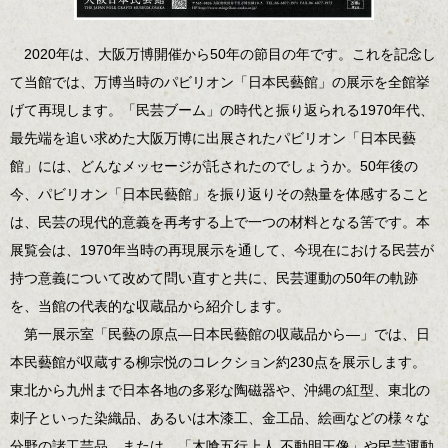
2020年は、大阪万博開催から50年の節目の年です。これを記念し
て当館では、万博当時のパビリオン「日本民藝館」の展示を全館挙
げて再現します。「民芸ブーム」の時代と振り返られる1970年代、
最先端を追い求めた大阪万博に出展されたパビリオン「日本民藝
館」には、どんなメッセージが託されたのでしょうか。50年後の
今、パビリオン「日本民藝館」を振り返りその熱量を体感すること
は、民芸の現代的意義を再考する上で一つの材料となる筈です。本
展覧会は、1970年当時の再現展示を通して、今現在における民芸が
持つ意義について改めて問い直すと共に、民芸運動の50年の軌跡
を、当館の代表的な収蔵品から紹介します。
第一展示室「民藝の原点―日本民藝館の収蔵品から―」では、日
本民藝館が収蔵する柳宗悦のコレクション約230点を展示します。
東北から九州まで日本各地の多彩な陶磁器や、沖縄の紅型、東北の
刺子といった染織品、あるいは木漆工、金工品、絵画などの様々な
分野の諸工芸品。または、「木喰五行上人 不動明王像」や民芸運動