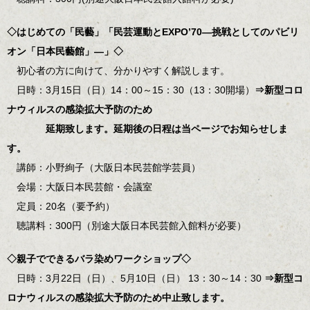
◇はじめての「民藝」「民芸運動とEXPO’70―挑戦としてのパビリ
オン「日本民藝館」―」◇
初心者の方に向けて、分かりやすく解説します。
日時：3月15日（日）14：00～15：30（13：30開場）
⇒新型コロ
ナウィルスの感染拡大予防のため
延期致します。延期後の日程は当ページでお知らせしま
す。
講師：小野絢子（大阪日本民芸館学芸員）
会場：大阪日本民芸館・会議室
定員：20名（要予約）
聴講料：300円（別途大阪日本民芸館入館料が必要）
◇親子でできるバラ染めワークショップ◇
日時：3月22日（日）、5月10日（日） 13：30～14：30
⇒新型コ
ロナウィルスの感染拡大予防のため中止致します。