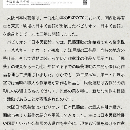
大阪日本民芸館は、一九七〇年のEXPO’70において、関西財界有
志と東京・駒場の日本民藝館が出展したパビリオン「日本民藝館」
を前身として一九七二年に開館しました。
パビリオン「日本民藝館」では、民藝運動の創始者である柳宗悦
（一八八九－一九六一）が蒐集した江戸期の工芸品、当時の地方の
手仕事、そして運動に関わっていた作家達の作品が展示され、「民
藝」の発見から一九七〇年に至るまでの民藝運動の展開が優れた作
品を通して披露されました。なかでも、第二展示室、第三・四展示
室では当時の職人や作家達が新作を出品し、民藝運動は古作品の顕
彰にのみ留まるものではなく、民藝の美を糧に、新たな制作を目指
す活動であることが表現されたのです。
大阪日本民芸館はパビリオン「日本民藝館」の意志を引き継ぎ、
開館当初より新作の紹介を重視してきました。主には日本民藝館展
や国展といった公募展の入選作を中心に、現在も活躍を続ける作家