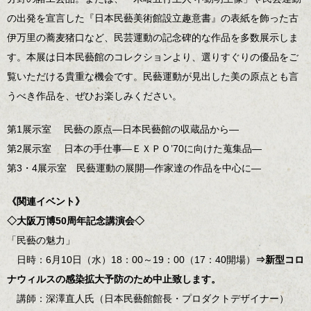
の出発を宣言した『日本民藝美術館設立趣意書』の表紙を飾った古
伊万里の蕎麦猪口など、民芸運動の記念碑的な作品を多数展示しま
す。本展は日本民藝館のコレクションより、選りすぐりの優品をご
覧いただける貴重な機会です。民藝運動が見出した美の原点とも言
うべき作品を、ぜひお楽しみください。
第1展示室 民藝の原点―日本民藝館の収蔵品から―
第2展示室 日本の手仕事―ＥＸＰＯ’70に向けた蒐集品―
第3・4展示室 民藝運動の展開―作家達の作品を中心に―
《関連イベント》
◇大阪万博50周年記念講演会◇
「民藝の魅力」
日時：6月10日（水）18：00～19：00（17：40開場）
⇒新型コロ
ナウィルスの感染拡大予防のため中止致します。
講師：深澤直人氏（日本民藝館館長・プロダクトデザイナー）