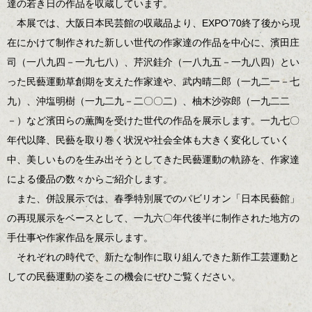
達の若き日の作品を収蔵しています。
本展では、大阪日本民芸館の収蔵品より、EXPO’70終了後から現
在にかけて制作された新しい世代の作家達の作品を中心に、濱田庄
司（一八九四－一九七八）、芹沢銈介（一八九五－一九八四）とい
った民藝運動草創期を支えた作家達や、武内晴二郎（一九二一－七
九）、沖塩明樹（一九二九－二〇〇二）、柚木沙弥郎（一九二二
－）など濱田らの薫陶を受けた世代の作品を展示します。一九七〇
年代以降、民藝を取り巻く状況や社会全体も大きく変化していく
中、美しいものを生み出そうとしてきた民藝運動の軌跡を、作家達
による優品の数々からご紹介します。
また、併設展示では、春季特別展でのパビリオン「日本民藝館」
の再現展示をベースとして、一九六〇年代後半に制作された地方の
手仕事や作家作品を展示します。
それぞれの時代で、新たな制作に取り組んできた新作工芸運動と
しての民藝運動の姿をこの機会にぜひご覧ください。