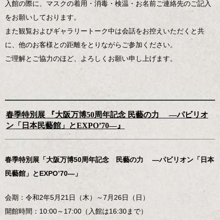
入館の際に、マスクの着用・消毒・検温・お名前ご連絡先のご記入
をお願いしております。
また観覧およびギャラリートーク中は会話をお控えいただくと共
に、他のお客様との距離をとりながらご参加ください。
ご理解とご協力のほど、よろしくお願い申し上げます。
春季特別展 『大阪万博50周年記念 民藝の力 ―パビリオ
ン「日本民藝館」とEXPO’70―』
春季特別展「大阪万博50周年記念 民藝の力 ―パビリオン「日本
民藝館」とEXPO’70―」
会期：令和2年5月21日（木）～7月26日（日）
開館時間：10:00～17:00（入館は16:30まで）