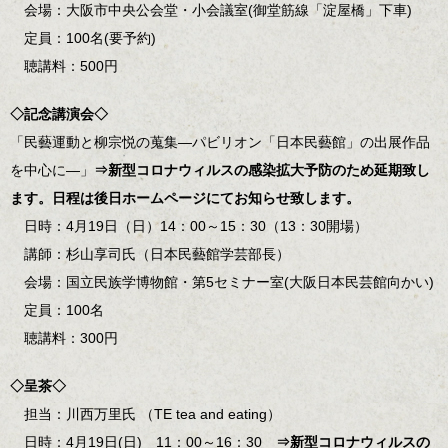
会場：大阪市中央公会堂・小会議室(御堂筋線「淀屋橋」下車)
定員：100名(要予約)
聴講料：500円
◇記念講演会◇
「民藝運動と柳宗悦の蒐集―パビリオン「日本民藝館」の出展作品
を中心に―」
⇒新型コロナウィルスの感染拡大予防のため延期致し
ます。日程は後日ホームページにてお知らせ致します。
日時：4月19日（日）14：00～15：30（13：30開場）
講師：杉山享司氏（日本民藝館学芸部長）
会場：国立民族学博物館・第5セミナー室(大阪日本民芸館向かい)
定員：100名
聴講料：300円
◇呈茶◇
担当：川西万里氏 （TE tea and eating）
日時：4月19日(日) 11：00～16：30
⇒新型コロナウィルスの