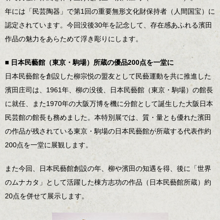
年には「民芸陶器」で第1回の重要無形文化財保持者（人間国宝）に
認定されています。今回没後30年を記念して、存在感あふれる濱田
作品の魅力をあらためて浮き彫りにします。
■ 日本民藝館（東京・駒場）所蔵の優品200点を一堂に
日本民藝館を創設した柳宗悦の盟友として民藝運動を共に推進した
濱田庄司は、1961年、柳の没後、日本民藝館（東京・駒場）の館長
に就任、また1970年の大阪万博を機に分館として誕生した大阪日本
民芸館の館長も務めました。本特別展では、質・量とも優れた濱田
の作品が残されている東京・駒場の日本民藝館が所蔵する代表作約
200点を一堂に展観します。
また今回、日本民藝館創設の年、柳や濱田の知遇を得、後に「世界
のムナカタ」として活躍した棟方志功の作品（日本民藝館所蔵）約
20点を併せて展示します。