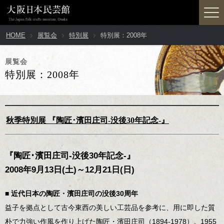
HOME
展覧会
特別展
特別展：2008年
展覧会
特別展：2008年
秋季特別展 『陶匠･濱田庄司-没後30年記念-』
『陶匠･濱田庄司-没後30年記念-』
2008年9月13日(土)～12月21日(日)
■ 近代日本の陶匠・濱田庄司の没後30周年
益子を拠点として古今東西の美しい工芸品を参考に、用に即した質
朴で力強い作風を作り上げた陶匠・濱田庄司（1894-1978）。1955