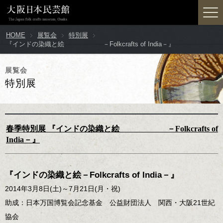
HOME
展覧会
特別展
『インドの染織と絵 －Folkcrafts of India－』
展覧会
特別展
春季特別展 『インドの染織と絵 －Folkcrafts of
India－』
『インドの染織と絵－Folkcrafts of India－』
2014年3月8日(土)～7月21日(月・祝)
助成：日本万国博覧会記念基金 公益財団法人 関西・大阪21世紀
協会