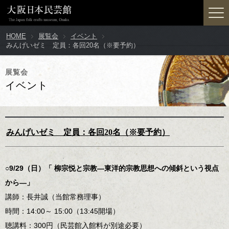
HOME
展覧会
イベント
みんげいゼミ 定員：各回20名（※要予約）
展覧会
イベント
みんげいゼミ 定員：各回20名（※要予約）
○9/29（日）「 柳宗悦と宗教―東洋的宗教思想への傾斜という視点
から―」
講師：長井誠（当館常務理事）
時間：14:00～ 15:00（13:45開場）
聴講料：300円（民芸館入館料が別途必要）