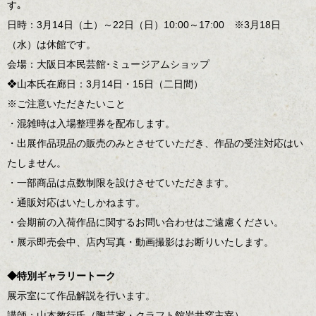
す｡
日時：3月14日（土）～22日（日）10:00～17:00 ※3月18日
（水）は休館です。
会場：大阪日本民芸館･ミュージアムショップ
❖山本氏在廊日：3月14日・15日（二日間）
※ご注意いただきたいこと
・混雑時は入場整理券を配布します。
・出展作品現品の販売のみとさせていただき、作品の受注対応はい
たしません。
・一部商品は点数制限を設けさせていただきます。
・通販対応はいたしかねます。
・会期前の入荷作品に関するお問い合わせはご遠慮ください。
・展示即売会中、店内写真・動画撮影はお断りいたします。
◆特別ギャラリートーク
展示室にて作品解説を行います。
講師：山本教行氏（陶芸家・クラフト館岩井窯主宰）