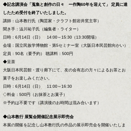
◆記念講演会「蒐集と創作の日々 ー作陶60年を迎えて」
定員に達
したため受付を終了いたしました。
講師：山本教行氏（陶芸家・クラフト館岩井窯主宰）
聞き手：澁川祐子氏（編集者・ライター）
日時：6月14日（日） 14:00～15:30（13:30開場）
会場：国立民族学博物館・第5セミナー室（大阪日本民芸館向かい）
定員：90名（要予約） 聴講料：500円
◆呈茶
大阪日本民芸館・渡り廊下にて、友の会有志の方々によるお茶とお
菓子をお楽しみください。
日時：6月14日（日） 11:00～16:30
◇料金：500円（お抹茶とお菓子）
※予約は不要です（講演後のお時間は混み合います）
◆山本教行 展覧会開催記念展示即売会
本展の開催を記念し山本教行氏の作品の展示即売会を開催いたしま