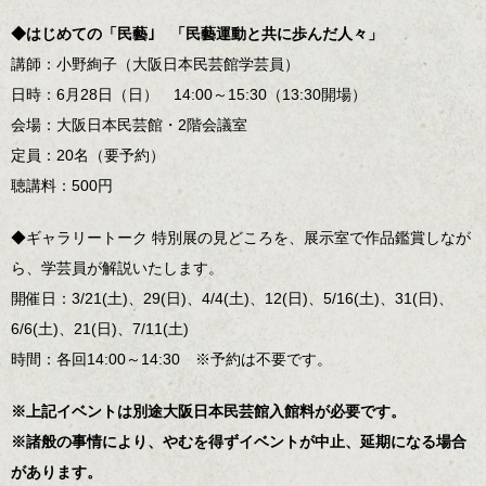
◆はじめての「民藝｣
「民藝運動と共に歩んだ人々」
講師：小野絢子（大阪日本民芸館学芸員）
日時：6月28日（日） 14:00～15:30（13:30開場）
会場：大阪日本民芸館・2階会議室
定員：20名（要予約）
聴講料：500円
◆ギャラリートーク 特別展の見どころを、展示室で作品鑑賞しなが
ら、学芸員が解説いたします。
開催日：3/21(土)、29(日)、4/4(土)、12(日)、5/16(土)、31(日)、
6/6(土)、21(日)、7/11(土)
時間：各回14:00～14:30 ※予約は不要です。
※上記イベントは別途大阪日本民芸館入館料が必要です。
※諸般の事情により、やむを得ずイベントが中止、延期になる場合
があります。