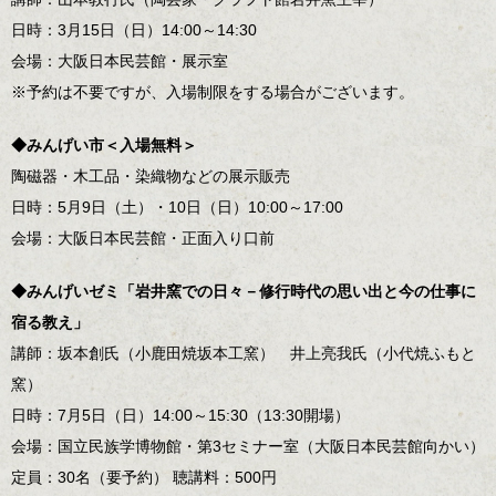
日時：3月15日（日）14:00～14:30
会場：大阪日本民芸館・展示室
※予約は不要ですが、入場制限をする場合がございます。
◆みんげい市＜入場無料＞
陶磁器・木工品・染織物などの展示販売
日時：5月9日（土）・10日（日）10:00～17:00
会場：大阪日本民芸館・正面入り口前
◆みんげいゼミ「岩井窯での日々－修行時代の思い出と今の仕事に
宿る教え」
講師：坂本創氏（小鹿田焼坂本工窯） 井上亮我氏（小代焼ふもと
窯）
日時：7月5日（日）14:00～15:30（13:30開場）
会場：国立民族学博物館・第3セミナー室（大阪日本民芸館向かい）
定員：30名（要予約） 聴講料：500円