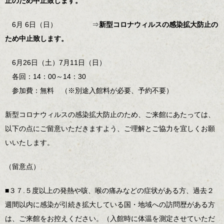
止のため中止致します。
6月 6日（日） ⇒
新型コロナウィルスの感染拡大防止の
ため中止致します。
6月26日（土）7月11日（日）
各回：14：00～14：30
参加費：無料 （※別途入館料が必要、予約不要）
新型コロナウィルスの感染拡大防止のため、ご来館にあたっては、
以下の点にご留意いただきますよう、ご理解とご協力を宜しくお願
いいたします。
（留意点）
■３７.５度以上の発熱や咳、喉の痛みなどの症状がある方、過去２
週間以内に感染が引続き拡大している国・地域への訪問歴がある方
は、ご来館をお控えください。（入館時に体温を測定させていただ