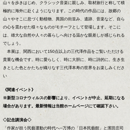
山々を歩きはじめ、クラシック音楽に親しみ、取材旅行と称して積
極的に海外に赴くようになります。この時代の作品には、故郷の
山々やそこに息づく動植物、異国の街並み、遺跡、音楽など、自ら
の心を震わせた様々なものがモチーフとして登場します。そこに
は、雄大な自然や人々の暮らしへ向ける温かな眼差しが感じられる
でしょう。
本展は、関西において150点以上の三代澤作品をご覧いただける
貴重な機会です。時に愛らしく、時に大胆に、時に詩的に。生き生
きとした色とかたちが織りなす三代澤本寿の世界をお楽しみくださ
い
《関連イベント》
※新型コロナウィルスの影響により、イベントが中止、延期になる
場合があります。最新情報は当館ホームページにて確認下さい。
◇記念講演会◇
「作家が担う民藝運動の時代へ─万博の「日本民藝館」と濱田庄司