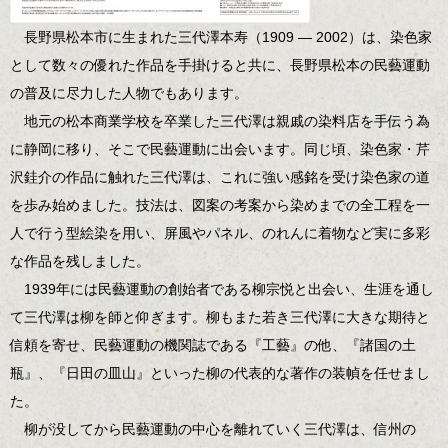
長野県松本市に生まれた三代澤本寿（1909 ― 2002）は、染色家
として数々の優れた作品を手掛けると共に、長野県松本の民藝運動
の普及に尽力した人物でもあります。
地元の松本商業学校を卒業した三代澤は親戚の染料店を手伝う為
に静岡に移り、そこで民藝運動に出会います。同じ頃、染色家・芹
沢銈介の作品に触れた三代澤は、これに強い感銘を受け染色家の道
を歩み始めました。技法は、図案の考案から染めまでの全工程を一
人で行う型絵染を用い、屏風やパネル、のれんに着物など実に多彩
な作品を残しました。
1939年には民藝運動の創始者である柳宗悦と出会い、生涯を通し
て三代澤は柳を師と仰ぎます。柳もまた若き三代澤に大きな期待と
信頼を寄せ、民藝運動の機関誌である『工藝』の他、『諸国の土
瓶』、『日田の皿山』といった柳の代表的な著作の装幀を任せまし
た。
柳が没してから民藝運動の中心を離れていく三代澤は、信州の