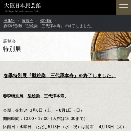
HOME
展覧会
特別展
春季特別展『型絵染 三代澤本寿』※終了しました。
展覧会
特別展
春季特別展『型絵染 三代澤本寿』※終了しました。
春季特別展「型絵染 三代澤本寿」
会期：令和3年3月6日（土）～8月1日（日）
開館時間：10:00～17:00（入館は16:30まで）
休館日：水曜日 ただし5月5日（水・祝）は開館 4月13日（火）