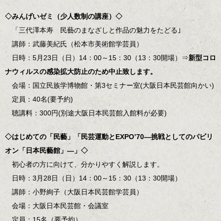
◇みんげいゼミ（少人数制の講座）◇
「三代澤本寿 民藝のまなざしと作品の魅力をたどる｣
講師：武藤美紀氏（松本市美術館学芸員）
日時：5月23日（日）14：00～15：30（13：30開場）⇒
新型コロ
ナウィルスの感染拡大防止のため中止致します。
会場：国立民族学博物館・第3セミナー室(大阪日本民芸館向かい)
定員：40名(要予約)
聴講料：300円(別途大阪日本民芸館入館料が必要)
◇はじめての「民藝」「民芸運動とEXPO’70―挑戦としてのパビリ
オン「日本民藝館」―」◇
初心者の方に向けて、分かりやすく解説します。
日時：3月28日（日）14：00～15：30（13：30開場）
講師：小野絢子（大阪日本民芸館学芸員）
会場：大阪日本民芸館・会議室
定員：15名（要予約）