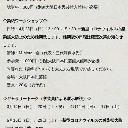
聴講料：300円（別途大阪日本民芸館入館料が必要）
◇染紙ワークショップ◇
日時：4月25日（日）13：00～15：30 ⇒
新型コロナウィルスの感
染拡大防止のため延期致します。延期後の日程は確定次第お知らせ
します。
講師：M.Motoju会（代表：三代澤保水氏）
参加費：1000円（別途大阪日本民芸館入館料が必要）
※濡れたり染料がついても大丈夫な服装でお越しください。
会場：大阪日本民芸館
定員：20名（要予約）
◇ギャラリートーク（学芸員による展示解説）◇
3月14日（日）、20日（土・祝）、4月11日（日）、17日（土）
5月16日（日）、29日（土）⇒
新型コロナウィルスの感染拡大防