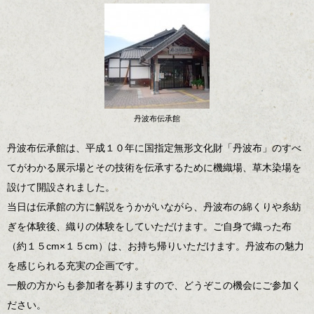
丹波布伝承館
丹波布伝承館は、平成１０年に国指定無形文化財「丹波布」のすべ
てがわかる展示場とその技術を伝承するために機織場、草木染場を
設けて開設されました。
当日は伝承館の方に解説をうかがいながら、丹波布の綿くりや糸紡
ぎを体験後、織りの体験をしていただけます。ご自身で織った布
（約１５cm×１５cm）は、お持ち帰りいただけます。丹波布の魅力
を感じられる充実の企画です。
一般の方からも参加者を募りますので、どうぞこの機会にご参加く
ださい。