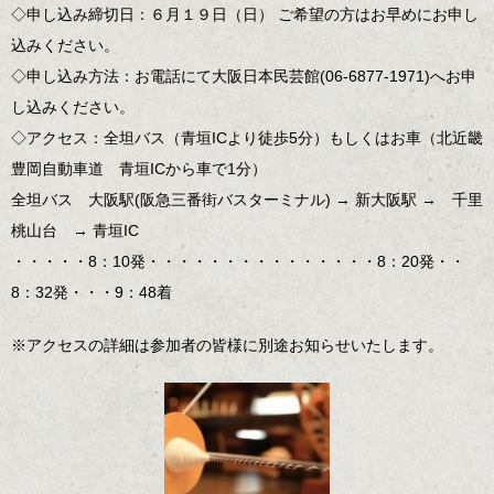
◇申し込み締切日：６月１９日（日） ご希望の方はお早めにお申し
込みください。
◇申し込み方法：お電話にて大阪日本民芸館(06-6877-1971)へお申
し込みください。
◇アクセス：全坦バス（青垣ICより徒歩5分）もしくはお車（北近畿
豊岡自動車道 青垣ICから車で1分）
全坦バス 大阪駅(阪急三番街バスターミナル) → 新大阪駅 → 千里
桃山台 → 青垣IC
・・・・・8：10発・・・・・・・・・・・・・・・8：20発・・
8：32発・・・9：48着
※アクセスの詳細は参加者の皆様に別途お知らせいたします。