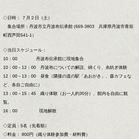
◇日時： ７月２日（土）
集合場所：丹波市立丹波布伝承館 (669-3803 兵庫県丹波市青垣
町西芦田541-1）
◇当日スケジュール：
10：00 丹波布伝承館に現地集合
10：00－12：00 丹波布についての解説、綿くり、糸紡ぎ体験
12：00－13：00 昼食（隣接の道の駅「あおがき」、森カフェな
ど、各自ご自由に）
13：00－15：45 織り体験（お一人約30分）、館内を自由に観
覧。
16：00 現地解散
◇定員：5名（先着順）
◇料金： 800円（織り体験参加費・材料費）