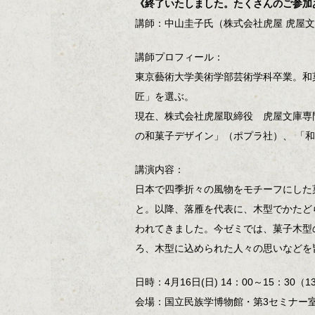
《終了いたしました。たくさんのご参加
講師：中山圭子氏（株式会社虎屋 虎屋
講師プロフィール：
東京藝術大学美術学部芸術学科卒業。和
匠」を選ぶ。
現在、株式会社虎屋取締役 虎屋文庫専
の和菓子デザイン」（ポプラ社）、 「
講演内容：
日本で四季折々の風物をモチーフにした
と。以降、落雁を代表に、木型でかたど
われてきました。今ゼミでは、菓子木型
ろ、木型に込められた人々の思いなどを
日時：4月16日(日) 14：00～15：30（
会場：国立民族学博物館・第3セミナー