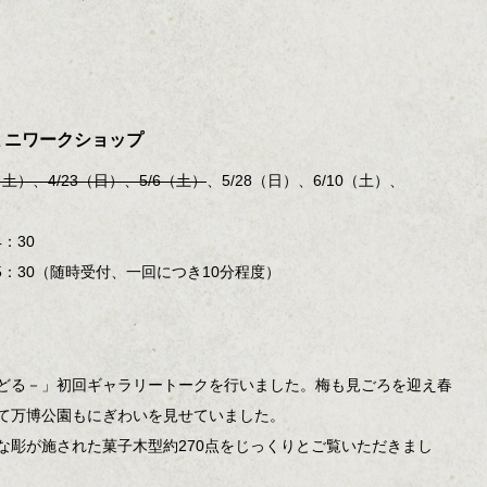
ミニワークショップ
8（土）、
4/23（日）、5/6（土）
、5/28（日）、6/10（土）、
：30
：30（随時受付、一回につき10分程度）
どる－」初回ギャラリートークを行いました。梅も見ごろを迎え春
て万博公園もにぎわいを見せていました。
な彫が施された菓子木型約270点をじっくりとご覧いただきまし