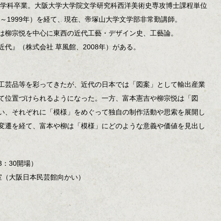
部美学科卒業。大阪大学大学院文学研究科西洋美術史専攻博士課程単位
7～1999年）を経て、現在、帝塚山大学文学部非常勤講師。
は柳宗悦を中心に東西の近代工藝・デザイン史、工藝論。
代』（株式会社 草風館、2008年）がある。
工芸品等を彩ってきたが、近代の日本では「図案」として輸出産業
て位置づけられるようになった。一方、富本憲吉や柳宗悦は「図
い、それぞれに「模様」をめぐって独自の制作活動や思索を展開し
変遷を経て、富本や柳は「模様」にどのような意義や価値を見出し
13：30開場）
室（大阪日本民芸館向かい）