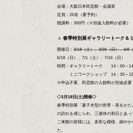
会場：大阪日本民芸館・会議室
定員：20名（要予約）
聴講料：300円（※別途入館料が必要）
春季特別展ギャラリートーク＆
開催日：
3/18（土）、3/26（日）、4/
6/18（日）、7/1（土）、7/16（日）
時間：ギャラリートーク 14：00～14
ミニワークショップ 14：30～15
※申込不要、民芸館の入館料が別途必要
◇3月18日(土)開催◇
春季特別展「菓子木型の世界－美をかた
の訪れを感じられ、三連休の初日とあっ
ご来館の皆様には、多彩な模様、細やか
た。