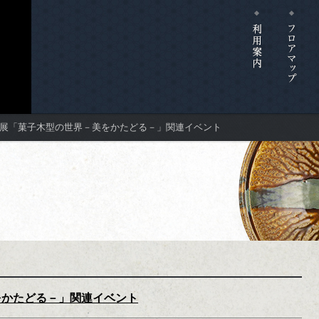
展「菓子木型の世界－美をかたどる－」関連イベント
をかたどる－」関連イベント