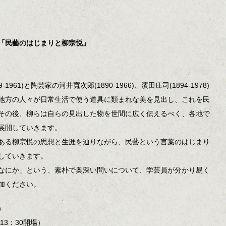
 「民藝のはじまりと柳宗悦」
61)と陶芸家の河井寬次郎(1890-1966)、濱田庄司(1894-1978)
地方の人々が日常生活で使う道具に類まれな美を見出し、これを民
その後、柳らは自らの見出した物を世間に広く伝えるべく、各地で
展開していきます。
ある柳宗悦の思想と生涯を辿りながら、民藝という言葉のはじまり
していきます。
なにか」という、素朴で奥深い問いについて、学芸員が分かり易く
加ください。
）
13：30開場）