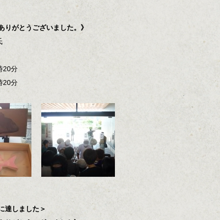
ありがとうございました。》
西造氏
時20分
20分
に達しました＞