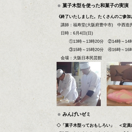
菓子木型を使った和菓子の実演
《終了いたしました。たくさんのご参加
講師：福寿堂(大阪府豊中市) 中
日時：6月4日(日)
①13時～13時20分 ②14時～14
③15時～15時20分 ④16時～16時
会場：大阪日本民芸館
みんげいゼミ
◇「菓子木型っておもしろい」
＜定員