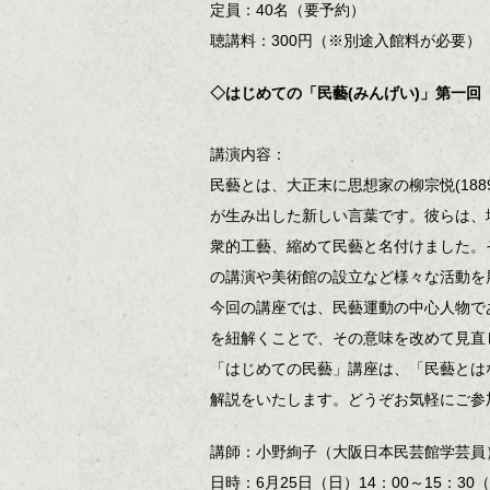
定員：40名（要予約）
聴講料：300円（※別途入館料が必要）
◇はじめての「民藝(みんげい)」第一回
講演内容：
民藝とは、大正末に思想家の柳宗悦(1889-19
が生み出した新しい言葉です。彼らは、
衆的工藝、縮めて民藝と名付けました。
の講演や美術館の設立など様々な活動を
今回の講座では、民藝運動の中心人物で
を紐解くことで、その意味を改めて見直
「はじめての民藝」講座は、「民藝とは
解説をいたします。どうぞお気軽にご参
講師：小野絢子（大阪日本民芸館学芸員
日時：6月25日（日）14：00～15：30（