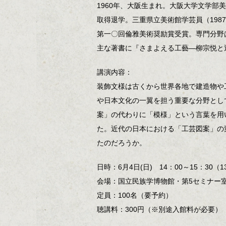
1960年、大阪生まれ。大阪大学文学
取得退学。三重県立美術館学芸員（198
第一〇回倫雅美術奨励賞受賞。専門分野
主な著書に『さまよえる工藝―柳宗悦と近
講演内容：
装飾文様は古くから世界各地で建造物や
や日本文化の一翼を担う重要な分野とし
案」の代わりに「模様」という言葉を用
た。近代の日本における「工芸図案」の
たのだろうか。
日時：6月4日(日) 14：00～15：30（
会場：国立民族学博物館・第5セミナー
定員：100名（要予約）
聴講料：300円（※別途入館料が必要）