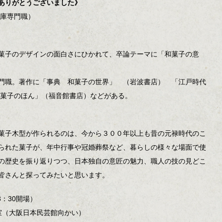
ありがとうございました》
文庫専門職）
菓子のデザインの面白さにひかれて、卒論テーマに「和菓子の意
門職。著作に「事典 和菓子の世界」 （岩波書店） 「江戸時代
和菓子のほん」（福音館書店）などがある。
菓子木型が作られるのは、今から３００年以上も昔の元禄時代のこ
られた菓子が、年中行事や冠婚葬祭など、暮らしの様々な場面で使
の歴史を振り返りつつ、日本独自の意匠の魅力、職人の技の見どこ
皆さんと探ってみたいと思います。
13：30開場）
室（大阪日本民芸館向かい）